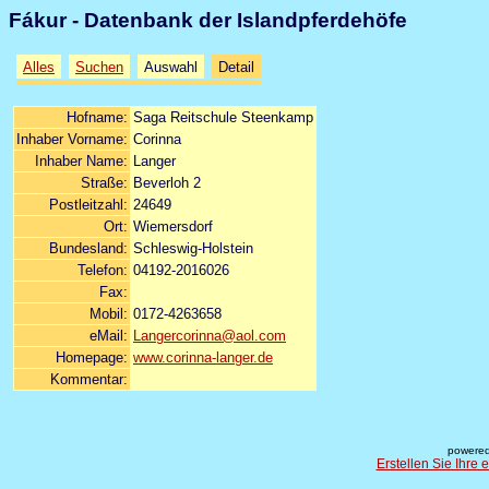
Fákur - Datenbank der Islandpferdehöfe
Alles
Suchen
Auswahl
Detail
Hofname:
Saga Reitschule Steenkamp
Inhaber Vorname:
Corinna
Inhaber Name:
Langer
Straße:
Beverloh 2
Postleitzahl:
24649
Ort:
Wiemersdorf
Bundesland:
Schleswig-Holstein
Telefon:
04192-2016026
Fax:
Mobil:
0172-4263658
eMail:
Langercorinna@aol.com
Homepage:
www.corinna-langer.de
Kommentar:
powered
Erstellen Sie Ihre