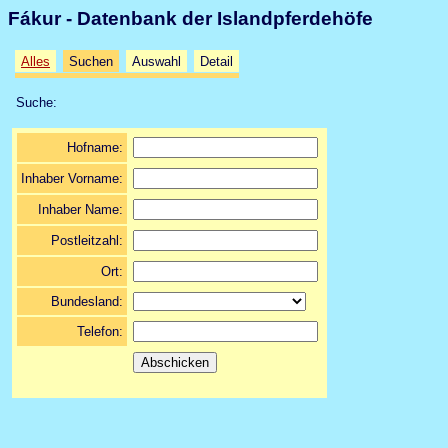
Fákur - Datenbank der Islandpferdehöfe
Alles
Suchen
Auswahl
Detail
Suche:
Hofname:
Inhaber Vorname:
Inhaber Name:
Postleitzahl:
Ort:
Bundesland:
Telefon: