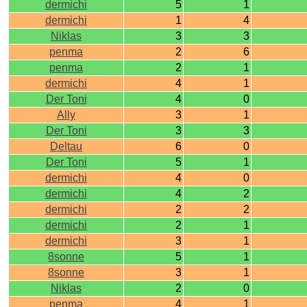
dermichi
5
1
dermichi
1
4
Niklas
3
3
penma
2
6
penma
2
1
dermichi
4
1
Der Toni
4
0
Ally
3
1
Der Toni
3
3
Deltau
6
0
Der Toni
5
1
dermichi
4
0
dermichi
4
2
dermichi
2
2
dermichi
2
1
dermichi
3
1
8sonne
5
1
8sonne
3
1
Niklas
2
0
penma
4
1