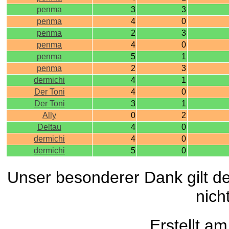
penma
3
3
penma
4
0
penma
2
3
penma
4
0
penma
5
1
penma
2
3
dermichi
4
1
Der Toni
4
0
Der Toni
3
1
Ally
0
2
Deltau
4
0
dermichi
4
0
dermichi
5
0
Unser besonderer Dank gilt de
nich
Erstellt a