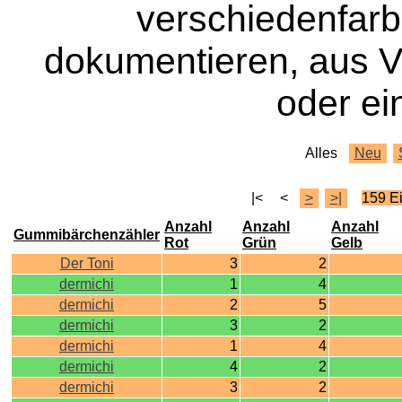
verschiedenfar
dokumentieren, aus 
oder ei
Alles
Neu
|<
<
>
>|
159 E
Anzahl
Anzahl
Anzahl
Gummibärchenzähler
Rot
Grün
Gelb
Der Toni
3
2
dermichi
1
4
dermichi
2
5
dermichi
3
2
dermichi
1
4
dermichi
4
2
dermichi
3
2