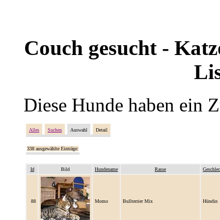
Couch gesucht - Katze
Li
Diese Hunde haben ein Z
Alles
Suchen
Auswahl
Detail
338 ausgewählte Einträge:
Id
Bild
Hundename
Rasse
Geschlec
88
Momo
Bullterrier Mix
Hündin