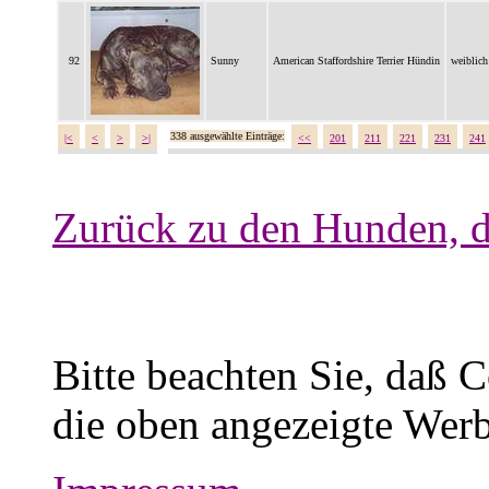
92
Sunny
American Staffordshire Terrier Hündin
weiblich
338 ausgewählte Einträge:
|<
<
>
>|
<<
201
211
221
231
241
Zurück zu den Hunden, d
Bitte beachten Sie, daß 
die oben angezeigte Werb