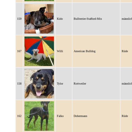
159
Kido
Bullterrier-Stafford-Mix
männlic
167
Willi
American Bulldog
Rüde
158
Tylor
Rottweiler
männlic
162
Falko
Dobermann
Rüde