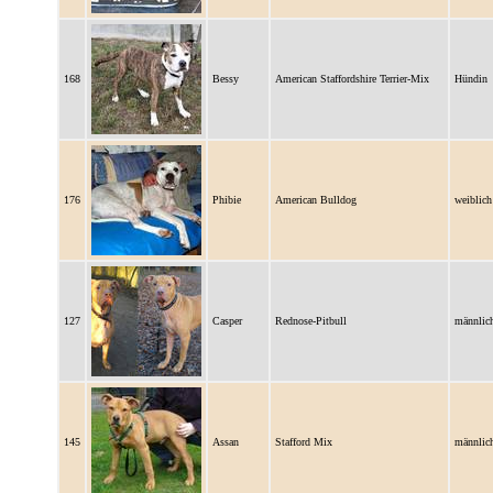
168
Bessy
American Staffordshire Terrier-Mix
Hündin
176
Phibie
American Bulldog
weiblich
127
Casper
Rednose-Pitbull
männlic
145
Assan
Stafford Mix
männlic