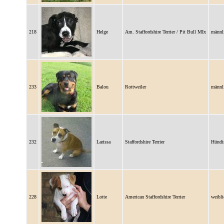
218
Helge
Am. Staffordshire Terrier / Pit Bull MIx
männl
233
Balou
Rottweiler
männl
232
Larissa
Staffordshire Terrier
Hündi
228
Lotte
American Staffordshire Terrier
weibli