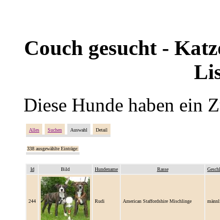
Couch gesucht - Katze
Li
Diese Hunde haben ein Z
Alles
Suchen
Auswahl
Detail
338 ausgewählte Einträge:
Id
Bild
Hundename
Rasse
Geschl
244
Rudi
American Staffordshire Mischlinge
männl