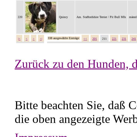
220
Quincy
Am. Staffordshire Terrier / Pit Bull MIx
männl
338 ausgewählte Einträge:
|<
<
>
>|
<<
201
211
221
231
241
Zurück zu den Hunden, d
Bitte beachten Sie, daß 
die oben angezeigte Werb