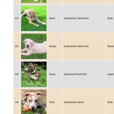
252
Hutch
Staffordshire Terrier-Mix
Rüde
253
Kimba
Staffordshire Terrier-Mix
Hündi
256
Wotan
Bullterrier-Pitbull-Mix
männl
146
Thilo
Staffordshire Terrier
Rüde