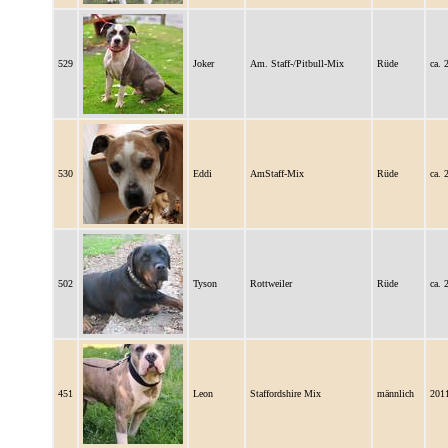
529
Joker
Am. Staff-/Pitbull-Mix
Rüde
ca. 
530
Eddi
AmStaff-Mix
Rüde
ca. 
502
Tyson
Rottweiler
Rüde
ca. 
451
Leon
Staffordshire Mix
männlich
201