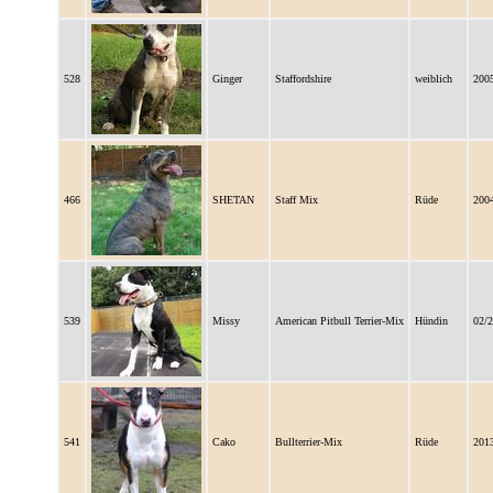
528
Ginger
Staffordshire
weiblich
200
466
SHETAN
Staff Mix
Rüde
200
539
Missy
American Pitbull Terrier-Mix
Hündin
02/
541
Cako
Bullterrier-Mix
Rüde
201