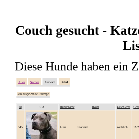
Couch gesucht - Katze
Li
Diese Hunde haben ein Z
Alles
Suchen
Auswahl
Detail
338 ausgewählte Einträge:
Id
Bild
Hundename
Rasse
Geschlecht
Gebu
545
Luna
Stafford
weiblich
11/