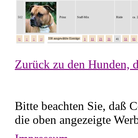
512
Prinz
Staff-Mix
Rüde
ca. 
338 ausgewählte Einträge:
|<
<
>
>|
1
11
21
31
41
51
61
Zurück zu den Hunden, d
Bitte beachten Sie, daß 
die oben angezeigte Werb