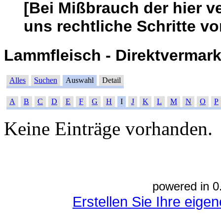
[Bei Mißbrauch der hier v
uns rechtliche Schritte vo
Lammfleisch - Direktvermarkt
Alles
Suchen
Auswahl
Detail
A
B
C
D
E
F
G
H
I
J
K
L
M
N
O
P
Keine Einträge vorhanden.
powered in 0
Erstellen Sie Ihre eig