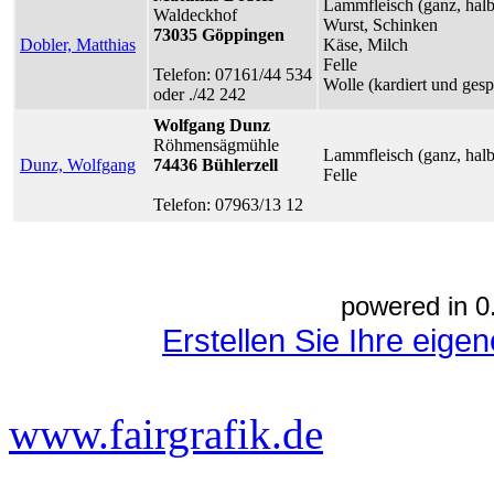
Lammfleisch (ganz, halb,
Waldeckhof
Wurst, Schinken
73035 Göppingen
Dobler, Matthias
Käse, Milch
Felle
Telefon: 07161/44 534
Wolle (kardiert und ges
oder ./42 242
Wolfgang Dunz
Röhmensägmühle
Lammfleisch (ganz, halb
Dunz, Wolfgang
74436 Bühlerzell
Felle
Telefon: 07963/13 12
powered in 0
Erstellen Sie Ihre eig
www.fairgrafik.de