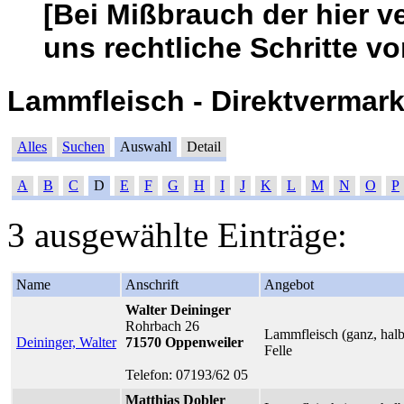
[Bei Mißbrauch der hier v
uns rechtliche Schritte vo
Lammfleisch - Direktvermarkt
Alles
Suchen
Auswahl
Detail
A
B
C
D
E
F
G
H
I
J
K
L
M
N
O
P
3 ausgewählte Einträge:
Name
Anschrift
Angebot
Walter Deininger
Rohrbach 26
Lammfleisch (ganz, halb
Deininger, Walter
71570 Oppenweiler
Felle
Telefon: 07193/62 05
Matthias Dobler