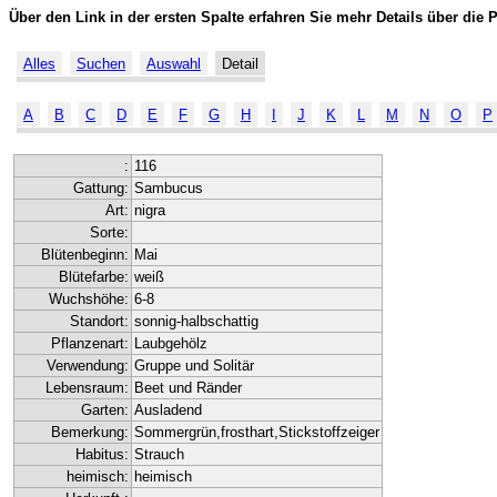
Über den Link in der ersten Spalte erfahren Sie mehr Details über die 
Alles
Suchen
Auswahl
Detail
A
B
C
D
E
F
G
H
I
J
K
L
M
N
O
P
:
116
Gattung:
Sambucus
Art:
nigra
Sorte:
Blütenbeginn:
Mai
Blütefarbe:
weiß
Wuchshöhe:
6-8
Standort:
sonnig-halbschattig
Pflanzenart:
Laubgehölz
Verwendung:
Gruppe und Solitär
Lebensraum:
Beet und Ränder
Garten:
Ausladend
Bemerkung:
Sommergrün,frosthart,Stickstoffzeiger
Habitus:
Strauch
heimisch:
heimisch