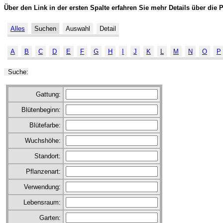
Über den Link in der ersten Spalte erfahren Sie mehr Details über die 
Alles
Suchen
Auswahl
Detail
A
B
C
D
E
F
G
H
I
J
K
L
M
N
O
P
Suche:
Gattung:
Blütenbeginn:
Blütefarbe:
Wuchshöhe:
Standort:
Pflanzenart:
Verwendung:
Lebensraum:
Garten: