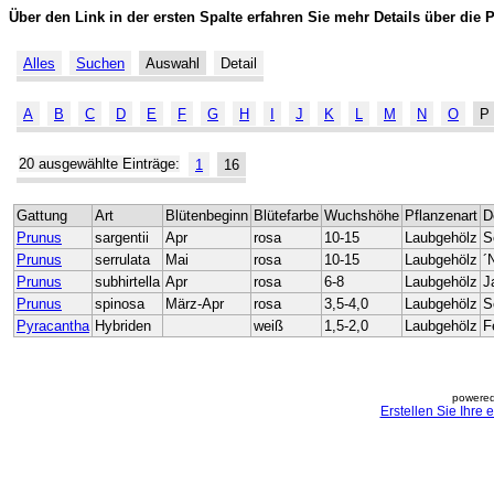
Über den Link in der ersten Spalte erfahren Sie mehr Details über die 
Alles
Suchen
Auswahl
Detail
A
B
C
D
E
F
G
H
I
J
K
L
M
N
O
P
20 ausgewählte Einträge:
1
16
Gattung
Art
Blütenbeginn
Blütefarbe
Wuchshöhe
Pflanzenart
D
Prunus
sargentii
Apr
rosa
10-15
Laubgehölz
S
Prunus
serrulata
Mai
rosa
10-15
Laubgehölz
´
Prunus
subhirtella
Apr
rosa
6-8
Laubgehölz
J
Prunus
spinosa
März-Apr
rosa
3,5-4,0
Laubgehölz
S
Pyracantha
Hybriden
weiß
1,5-2,0
Laubgehölz
F
powered
Erstellen Sie Ihre