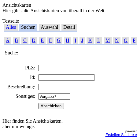
Ansichtskarten
Hier gibts alte Ansichtskarten von überall in der Welt
Testseite
Alles
Suchen
Auswahl
Detail
A
B
C
D
E
F
G
H
I
J
K
L
M
N
O
P
Suche:
PLZ:
Id:
Beschreibung:
Sonstiges:
Hier finden Sie Ansichtskarten,
aber nur wenige.
powered
Erstellen Sie Ihre