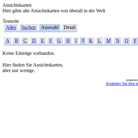
Ansichtskarten
Hier gibts alte Ansichtskarten von überall in der Welt
Testseite
Alles
Suchen
Auswahl
Detail
A
B
C
D
E
F
G
H
I
J
K
L
M
N
O
P
Keine Einträge vorhanden.
Hier finden Sie Ansichtskarten,
aber nur wenige.
powered
Erstellen Sie Ihre