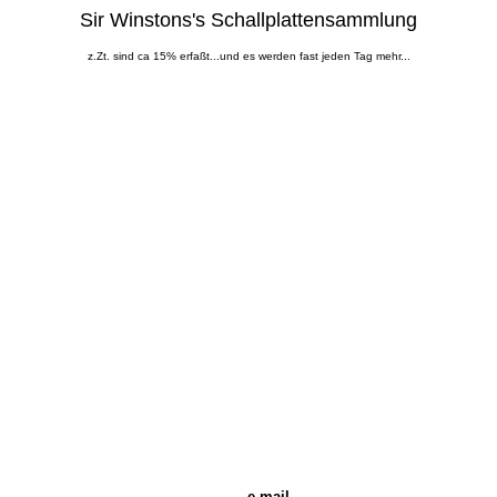
Sir Winstons's Schallplattensammlung
z.Zt. sind ca 15% erfaßt...und es werden fast jeden Tag mehr...
e-mail