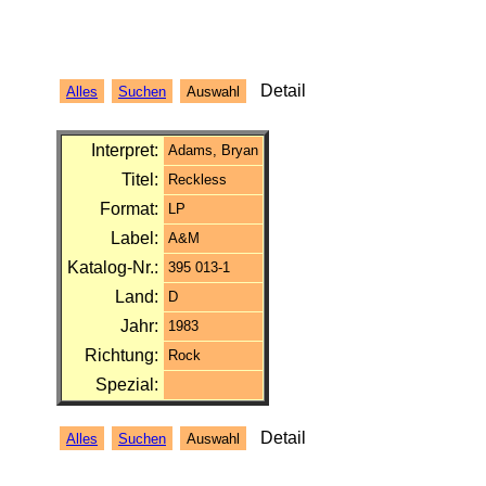
Detail
Alles
Suchen
Auswahl
Interpret:
Adams, Bryan
Titel:
Reckless
Format:
LP
Label:
A&M
Katalog-Nr.:
395 013-1
Land:
D
Jahr:
1983
Richtung:
Rock
Spezial:
Detail
Alles
Suchen
Auswahl