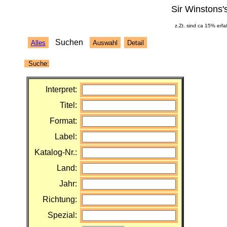
Sir Winstons'
z.Zt. sind ca 15% erfa
Suchen
Alles
Auswahl
Detail
Suche:
Interpret:
Titel:
Format:
Label:
Katalog-Nr.:
Land:
Jahr:
Richtung:
Spezial: