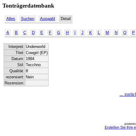
Tonträgerdatenbank
Alles
Suchen
Auswahl
Detail
A
B
C
D
E
F
G
H
I
J
K
L
M
N
O
P
Interpret:
Underworld
Titel:
Cowgirl (EP)
Datum:
1994
Stil:
Tecchno
Qualität:
8
rezensiert:
Nein
Rezension:
... zurü
powered
Erstellen Sie Ihre