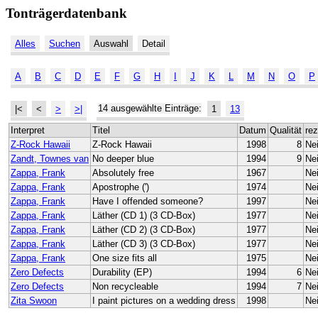
Tonträgerdatenbank
Alles
Suchen
Auswahl
Detail
A
B
C
D
E
F
G
H
I
J
K
L
M
N
O
P
14 ausgewählte Einträge:
|<
<
>
>|
1
13
Interpret
Titel
Datum
Qualität
rez
Z-Rock Hawaii
Z-Rock Hawaii
1998
8
Ne
Zandt, Townes van
No deeper blue
1994
9
Ne
Zappa, Frank
Absolutely free
1967
Ne
Zappa, Frank
Apostrophe (')
1974
Ne
Zappa, Frank
Have I offended someone?
1997
Ne
Zappa, Frank
Läther (CD 1) (3 CD-Box)
1977
Ne
Zappa, Frank
Läther (CD 2) (3 CD-Box)
1977
Ne
Zappa, Frank
Läther (CD 3) (3 CD-Box)
1977
Ne
Zappa, Frank
One size fits all
1975
Ne
Zero Defects
Durability (EP)
1994
6
Ne
Zero Defects
Non recycleable
1994
7
Ne
Zita Swoon
I paint pictures on a wedding dress
1998
Ne