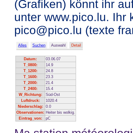
(Grafiken) könnt ihr 
unter www.pico.lu. Ihr
pico@pico.lu (texte fr
Alles
Suchen
Auswahl
Detail
Datum:
03.06.07
T_0800:
14.9
T_1200:
24.8
T_1600:
23.3
T_2000:
21.4
T_2400:
15.4
W_Richtung:
Süd-Ost
Luftdruck:
1020.4
Niederschlag:
0.0
Observationen:
Heiter bis wolkig.
Eintrag_von:
pC