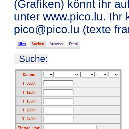
(Grafiken) könnt ihr 
unter www.pico.lu. Ihr
pico@pico.lu (texte fr
Alles
Suchen
Auswahl
Detail
Suche:
Datum:
.
.
,
:
T_0800:
T_1200:
T_1600:
T_2000:
T_2400:
Eintrag_von: