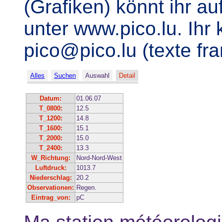
(Grafiken) könnt ihr 
unter www.pico.lu. Ihr
pico@pico.lu (texte fr
Alles
Suchen
Auswahl
Detail
Datum:
01.06.07
T_0800:
12.5
T_1200:
14.8
T_1600:
15.1
T_2000:
15.0
T_2400:
13.3
W_Richtung:
Nord-Nord-West
Luftdruck:
1013.7
Niederschlag:
20.2
Observationen:
Regen.
Eintrag_von:
pC