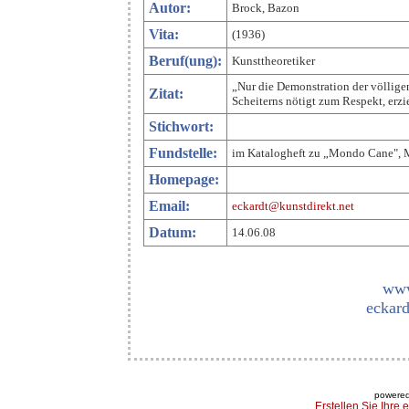
Autor:
Brock, Bazon
Vita:
(1936)
Beruf(ung):
Kunsttheoretiker
„Nur die Demonstration der völlige
Zitat:
Scheiterns nötigt zum Respekt, erz
Stichwort:
Fundstelle:
im Katalogheft zu „Mondo Cane", 
Homepage:
Email:
eckardt@kunstdirekt.net
Datum:
14.06.08
www
eckard
powered
Erstellen Sie Ihre