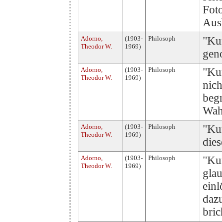
Foto
Aus
Adorno,
(1903-
Philosoph
"Ku
Theodor W.
1969)
geno
Adorno,
(1903-
Philosoph
"Kun
Theodor W.
1969)
nic
begr
Wahr
Adorno,
(1903-
Philosoph
"Kun
Theodor W.
1969)
dies
Adorno,
(1903-
Philosoph
"Kun
Theodor W.
1969)
glau
einl
dazu
bric