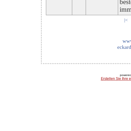
bes
imm
|<
www
eckard
powered
Erstellen Sie Ihre