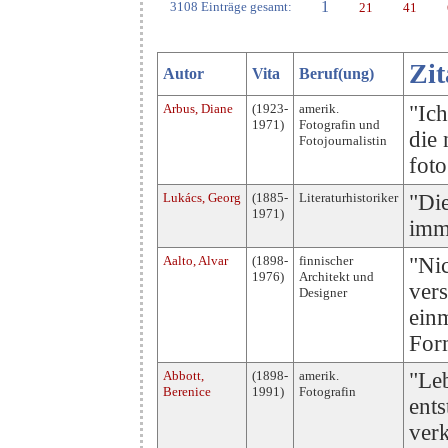
1
3108 Einträge gesamt:
21
41
Zit
Autor
Vita
Beruf(ung)
Arbus, Diane
(1923-
amerik.
"Ich
1971)
Fotografin und
die 
Fotojournalistin
foto
Lukács, Georg
(1885-
Literaturhistoriker
"Die
1971)
imm
Aalto, Alvar
(1898-
finnischer
"Nic
1976)
Architekt und
ver
Designer
ein
For
Abbott,
(1898-
amerik.
"Leb
Berenice
1991)
Fotografin
ents
ver