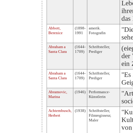
Lebe
ihre
das
Abbott,
(1898-
amerik.
"Die
Berenice
1991
Fotografin
sehe
Abraham a
(1644-
Schriftsteller,
(eie
Santa Clara
1709)
Prediger
der 
ein
Abraham a
(1644-
Schriftsteller,
"Es 
Santa Clara
1709)
Prediger
Gei
Abramovic,
(1946)
Performance-
"Art
Marina
Künstlerin
soci
Achternbusch,
(1938)
Schriftsteller,
"Ku
Herbert
Filmregisseur,
Kul
Maler
von