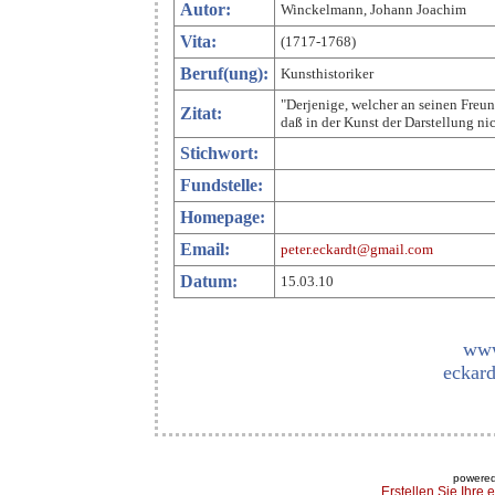
Autor:
Winckelmann, Johann Joachim
Vita:
(1717-1768)
Beruf(ung):
Kunsthistoriker
"Derjenige, welcher an seinen Freund
Zitat:
daß in der Kunst der Darstellung nic
Stichwort:
Fundstelle:
Homepage:
Email:
peter.eckardt@gmail.com
Datum:
15.03.10
www
eckard
powered
Erstellen Sie Ihre