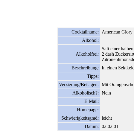
Cocktailname:
American Glory
Alkohol:
Saft einer halbe
Alkoholfrei:
2 dash Zuckersir
Zitronenlimonad
Beschreibung:
In einen Sektkel
Tipps:
Verzierung/Beilagen:
Mit Orangensche
Alkoholisch?:
Nein
E-Mail:
Homepage:
Schwierigkeitsgrad:
leicht
Datum:
02.02.01