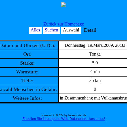
Zurück zur Homepage
Detail
Alles
Suchen
Auswahl
Datum und Uhrzeit (UTC):
Donnerstag, 19.März.2009, 20:33
Ort:
Tonga
Stärke:
5,9
Warnstufe:
Grün
Tiefe:
35 km
nzahl Menschen in Gefahr:
0
Weitere Infos:
in Zusammenhang mit Vulkanausbru
powered in 0.02s by baseportal.de
Erstellen Sie Ihre eigene Web-Datenbank - kostenlos!