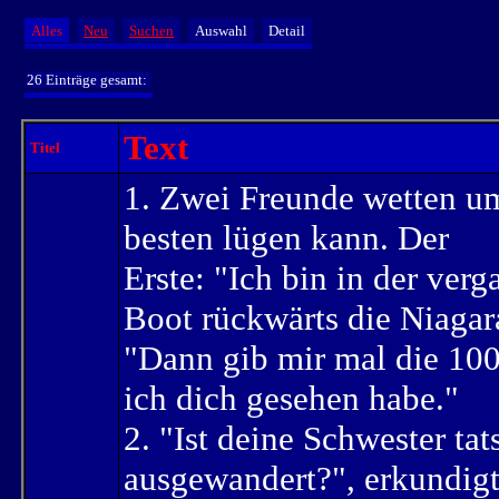
Alles
Neu
Suchen
Auswahl
Detail
26 Einträge gesamt:
Text
Titel
1. Zwei Freunde wetten u
besten lügen kann. Der
Erste: "Ich bin in der ve
Boot rückwärts die Niagar
"Dann gib mir mal die 100
ich dich gesehen habe."
2. "Ist deine Schwester ta
ausgewandert?", erkundigt 