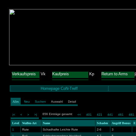
Verkaufspreis
Vk
Kaufpreis
Kp
Return to Arms
Homepage CoN-Treff
Alles
Neu
Suchen
Auswahl
Detail
656 Einträge gesamt:
|<
<
>
>|
<<
401
421
441
461
481
Level
Waffen-Art
Name
Schaden
Angriff Bonus
E
1
Rute
Schadhafte Leichte Rute
2-6
3
1
Beil
Schlachterprobtes Hackbeil
4-7
5