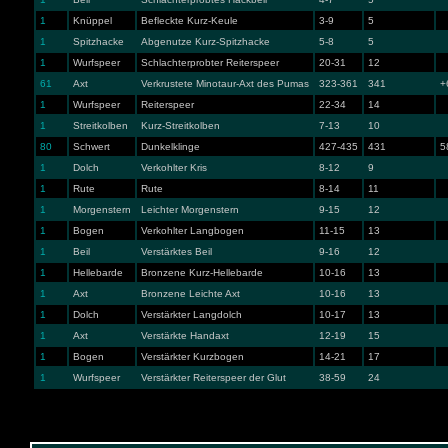
1
Knüppel
Befleckte Kurz-Keule
3-9
5
1
Spitzhacke
Abgenutze Kurz-Spitzhacke
5-8
5
1
Wurfspeer
Schlachterprobter Reiterspeer
20-31
12
61
Axt
Verkrustete Minotaur-Axt des Pumas
323-361
341
+
1
Wurfspeer
Reiterspeer
22-34
14
1
Streitkolben
Kurz-Streitkolben
7-13
10
80
Schwert
Dunkelklinge
427-435
431
5
1
Dolch
Verkohlter Kris
8-12
9
1
Rute
Rute
8-14
11
1
Morgenstern
Leichter Morgenstern
9-15
12
1
Bogen
Verkohlter Langbogen
11-15
13
1
Beil
Verstärktes Beil
9-16
12
1
Hellebarde
Bronzene Kurz-Hellebarde
10-16
13
1
Axt
Bronzene Leichte Axt
10-16
13
1
Dolch
Verstärkter Langdolch
10-17
13
1
Axt
Verstärkte Handaxt
12-19
15
1
Bogen
Verstärkter Kurzbogen
14-21
17
1
Wurfspeer
Verstärkter Reiterspeer der Glut
38-59
24