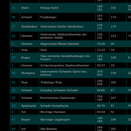
137
145-
25
41
Dolch
Shissar Dolch
152
161
Fr
167-
50
Schwert
Frostbringer
174
3
182
128-
27
Streitkolben
Verkrusteter Großer Streitkolben
170
171
Verkrusteter Zweihandhammer der
104-
33
Hammer
123
+
göttlichen Stärke
142
3
Hammer
Abgenutzter Riesen-Hammer
23-29
26
1
Stab
Stab
15-23
19
Titan-verzierter Dunkelholzbogen der
123-
37
Bogen
148
6-
Funken
169
1
Hammer
Schlachterprobter Zweihandhammer
20-27
23
Umschatteter Schwerer Speer des
378-
35
Wurfspeer
216
4
Infernos
504
190-
50
Rute
Todbringer Rute
200
209
15
Schwert
Scharfes Schweres Schwert
64-80
67
5%
154-
33
Schwert
Beschichteter Zweihänder
167
185
13
Spitzhacke
Scharfe Kampfhacke
60-76
67
5%
9
Axt
Wuchtige Handaxt
40-63
51
138-
37
Bogen
Wuchtiger Jagdbogen
160
32
184
264-
50
Axt
Alte Breitaxt
281
306