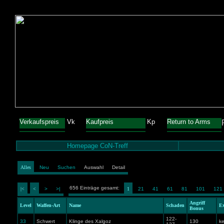
Verkaufspreis
Vk
Kaufpreis
Kp
Return to Arms
Homepage CoN-Treff
Alles
Neu
Suchen
Auswahl
Detail
656 Einträge gesamt:
|<
<
>
>|
1
21
41
61
81
101
121
Angriff
Level
Waffen-Art
Name
Schaden
Ex
Bonus
122-
33
Schwert
Klinge des Xalgoz
130
ke