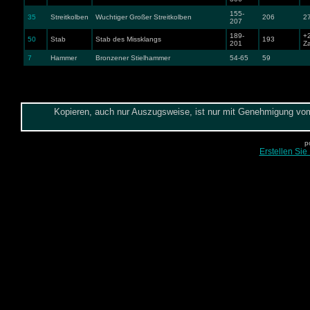
155-
35
Streitkolben
Wuchtiger Großer Streitkolben
206
27
207
189-
+2
50
Stab
Stab des Missklangs
193
201
Z
7
Hammer
Bronzener Stielhammer
54-65
59
Kopieren, auch nur Auszugsweise, ist nur mit Genehmigung vom 
p
Erstellen Sie