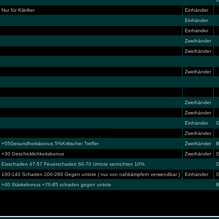
Nur für Kläriker
Einhänder
Einhänder
Einhänder
Zweihänder
Zweihänder
Zweihänder
Zweihänder
Zweihänder
Einhänder
G
Zweihänder
+55Gesundheitsbonus 5%Kritischer Treffer
Zweihänder
B
+30 Geschicklichkeitsbonus
Zweihänder
G
Eisschaden 47-57 Feuerschaden 60-70 Untote vernichten 10%
G
100-140 Schaden 200-280 Gegen untote ( nur von nahkämpfern verwendbar )
Einhänder
G
+40 Stärkebonus +70-85 schaden gegen untote
B