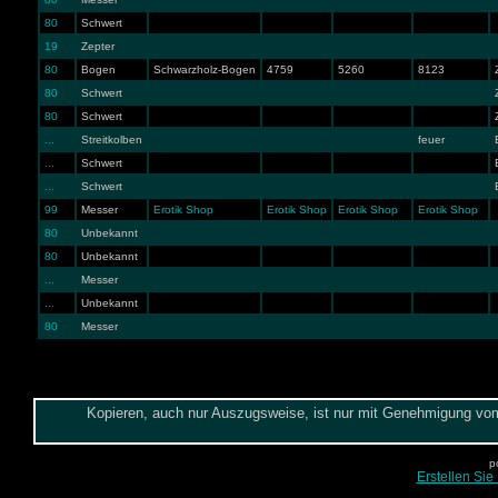
80
Schwert
19
Zepter
80
Bogen
Schwarzholz-Bogen
4759
5260
8123
80
Schwert
80
Schwert
...
Streitkolben
feuer
...
Schwert
...
Schwert
99
Messer
Erotik Shop
Erotik Shop
Erotik Shop
Erotik Shop
80
Unbekannt
80
Unbekannt
...
Messer
...
Unbekannt
80
Messer
Kopieren, auch nur Auszugsweise, ist nur mit Genehmigung vom 
p
Erstellen Sie