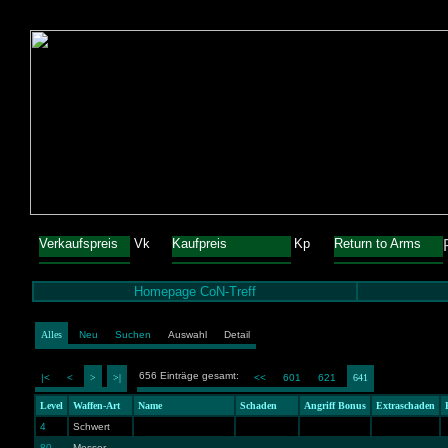
Verkaufspreis
Vk
Kaufpreis
Kp
Return to Arms
Homepage CoN-Treff
Alles
Neu
Suchen
Auswahl
Detail
656 Einträge gesamt:
|<
<
>
>|
<<
601
621
641
Level
Waffen-Art
Name
Schaden
Angriff Bonus
Extraschaden
4
Schwert
80
Messer