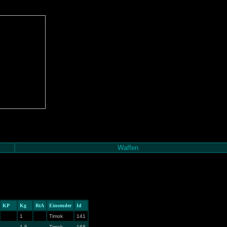
Waffen
KP
Kg
RtA
Einsender
Id
1
Timok
141
1,5
Timok
168