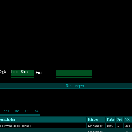
Freie Slots
RtA
Frei
Rüstungen
141
161
181
>>
xtraschaden
Händer
Farbe
Frei
VK
eschwindigkeit: schnell
Einhänder
Blau
1
295
Einhänder
1
442