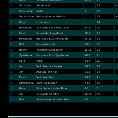
1
Sonstiges
Suppentod
22
+
1
Unbekannt
simba
1
60
3
1
Streitkolben
Streitkolben der Emilien
62
+
1
Bogen
Langbogen
14
1
Hellebarde
Verstärkte Kurz-Hellebarde
14-23
19
1
Dolch
Verstärkter Langdolch
10-17
13
1
Hellebarde
Bronzene Kurz-Hellebarde
10-16
13
1
Beil
Verstärktes Beil
9-16
12
1
Bogen
Verkohlter Langbogen
11-15
13
1
Spitzhacke
Bronzene Kurz-Spitzhacke
9-16
11
1
Rute
Rute
8-14
11
1
Axt
Verkohlte Leichte Axt
8-12
10
1
Axt
Angelaufene Axt
8-12
94
1
Dolch
Verkohlter Kris
8-12
9
1
Streitkolben
Kurz-Streitkolben
7-13
10
1
Rute
Schadhafte Leichte Rute
2-6
3
1
Axt
Verstärkte Handaxt
12-19
15
1
Beil
Schlachterprobtes Hackbeil
4-7
5