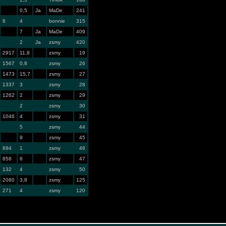
0,5
Ja
MaDe
241
8
4
bonnie
315
7
Ja
MaDe
409
2
Ja
zsmy
420
2917
11,8
zsmy
19
1567
0,8
zsmy
26
1473
15,7
zsmy
27
1337
3
zsmy
28
1262
2
zsmy
29
2
zsmy
30
1046
4
zsmy
31
5
zsmy
44
9
zsmy
45
894
1
zsmy
46
858
6
zsmy
47
132
4
zsmy
50
2080
3,8
zsmy
125
271
4
zsmy
120