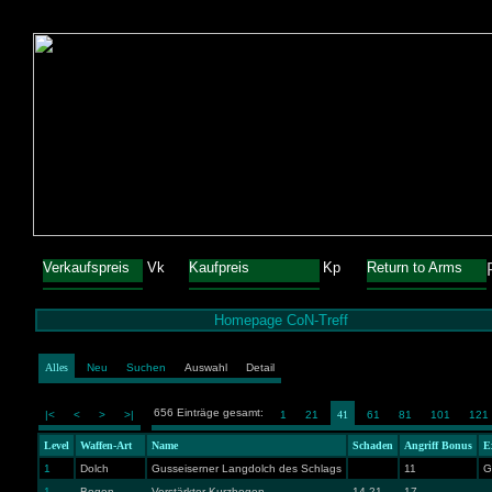
Verkaufspreis
Vk
Kaufpreis
Kp
Return to Arms
Homepage CoN-Treff
Alles
Neu
Suchen
Auswahl
Detail
656 Einträge gesamt:
|<
<
>
>|
1
21
41
61
81
101
121
Level
Waffen-Art
Name
Schaden
Angriff Bonus
E
1
Dolch
Gusseiserner Langdolch des Schlags
11
G
1
Bogen
Verstärkter Kurzbogen
14-21
17