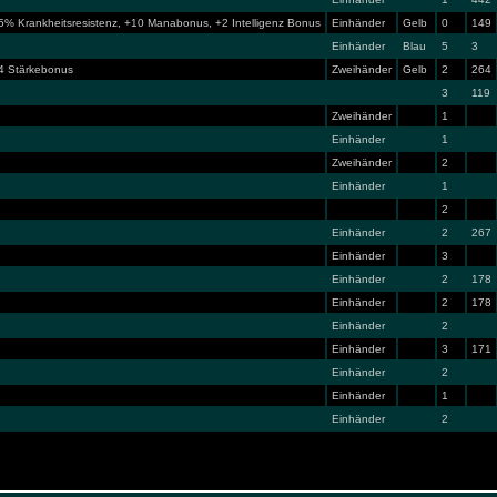
5% Krankheitsresistenz, +10 Manabonus, +2 Intelligenz Bonus
Einhänder
Gelb
0
149
Einhänder
Blau
5
3
4 Stärkebonus
Zweihänder
Gelb
2
264
3
119
Zweihänder
1
Einhänder
1
Zweihänder
2
Einhänder
1
2
Einhänder
2
267
Einhänder
3
Einhänder
2
178
Einhänder
2
178
Einhänder
2
Einhänder
3
171
Einhänder
2
Einhänder
1
Einhänder
2