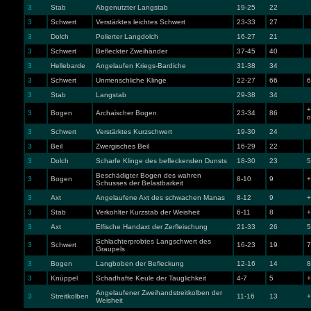
3
Stab
Abgenutzter Langstab
19-25
22
3
Schwert
Verstärktes leichtes Schwert
23-33
27
3
Dolch
Polierter Langdolch
16-27
21
3
Schwert
Befleckter Zweihänder
37-45
40
3
Hellebarde
Angelaufen Kriegs-Bardiche
31-38
34
3
Schwert
Unmenschliche Klinge
22-27
66
6
3
Stab
Langstab
29-38
34
+
3
Bogen
Archaischer Bogen
23-34
86
o
3
Schwert
Verstärktes Kurzschwert
19-30
24
3
Beil
Zwergisches Beil
16-29
22
3
Dolch
Scharfe Klinge des befleckenden Dunsts
18-30
23
5
Beschädigter Bogen des wahren
3
Bogen
8-10
9
+
Schusses der Belastbarkeit
3
Axt
Angelaufene Axt des schwachen Manas
8-12
9
+
3
Stab
Verkohlter Kurzstab der Weisheit
6-11
8
+
3
Axt
Elfische Handaxt der Zerfleischung
21-33
26
5
Schlachterprobtes Langschwert des
3
Schwert
16-23
19
7
Graupels
3
Bogen
Langboben der Befleckung
12-16
14
8
3
Knüppel
Schadhafte Keule der Tauglichkeit
4-7
5
+
Angelaufener Zweihandstreitkolben der
3
Streitkolben
11-16
13
+
Weisheit