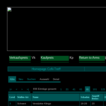
Verkaufspreis
Vk
Kaufpreis
Kp
Return to Arms
Homepage CoN-Treff
Alles
Neu
Suchen
Auswahl
Detail
656 Einträge gesamt:
|<
<
>
>|
1
21
41
61
81
101
121
Angriff
Level
Waffen-Art
Name
Schaden
E
Bonus
3
Schwert
Verstärkte Klinge
16-26
20