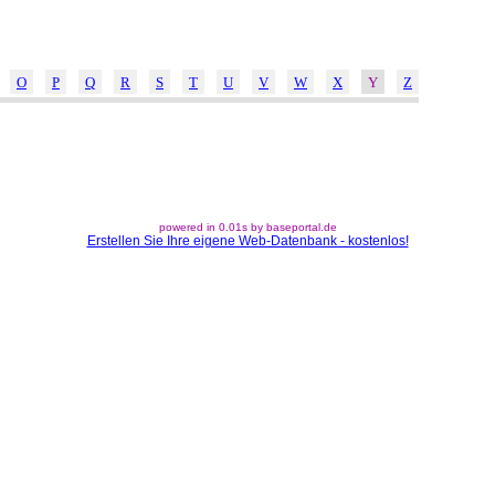
O
P
Q
R
S
T
U
V
W
X
Y
Z
powered in 0.01s by baseportal.de
Erstellen Sie Ihre eigene Web-Datenbank - kostenlos!