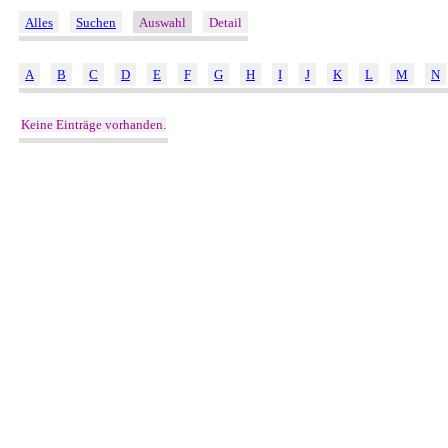
Alles
Suchen
Auswahl
Detail
A
B
C
D
E
F
G
H
I
J
K
L
M
N
Keine Einträge vorhanden.