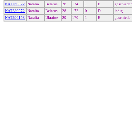
NAT260822
Natalia
Belarus
26
174
1
E
geschiede
NAT280072
Natalia
Belarus
28
172
0
D
ledig
NAT290153
Natalia
Ukraine
29
170
1
E
geschiede