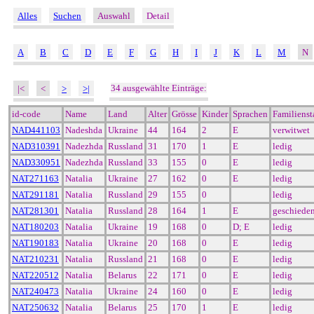
Alles
Suchen
Auswahl
Detail
A
B
C
D
E
F
G
H
I
J
K
L
M
N
34 ausgewählte Einträge:
|<
<
>
>|
id-code
Name
Land
Alter
Grösse
Kinder
Sprachen
Familiens
NAD441103
Nadeshda
Ukraine
44
164
2
E
verwitwet
NAD310391
Nadezhda
Russland
31
170
1
E
ledig
NAD330951
Nadezhda
Russland
33
155
0
E
ledig
NAT271163
Natalia
Ukraine
27
162
0
E
ledig
NAT291181
Natalia
Russland
29
155
0
ledig
NAT281301
Natalia
Russland
28
164
1
E
geschiede
NAT180203
Natalia
Ukraine
19
168
0
D; E
ledig
NAT190183
Natalia
Ukraine
20
168
0
E
ledig
NAT210231
Natalia
Russland
21
168
0
E
ledig
NAT220512
Natalia
Belarus
22
171
0
E
ledig
NAT240473
Natalia
Ukraine
24
160
0
E
ledig
NAT250632
Natalia
Belarus
25
170
1
E
ledig