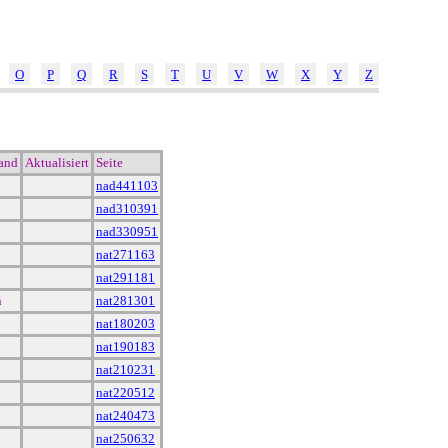
O
P
Q
R
S
T
U
V
W
X
Y
Z
tand
Aktualisiert
Seite
nad441103
nad310391
nad330951
nat271163
nat291181
n
nat281301
nat180203
nat190183
nat210231
nat220512
nat240473
nat250632