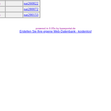
n
nat260822
nat280072
n
nat290153
powered in 0.05s by baseportal.de
Erstellen Sie Ihre eigene Web-Datenbank - kostenlos!