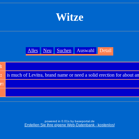
Witze
Alles
Neu
Suchen
Auswahl
Detail
l:
:
is much of Levitra, brand name or need a solid erection for about an
r:
powered in 0.01s by baseportal.de
Erstellen Sie Ihre eigene Web-Datenbank - kostenlos!