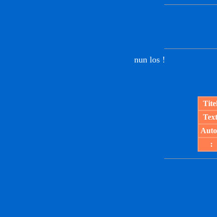
nun los !
Tite
Text
Auto
: