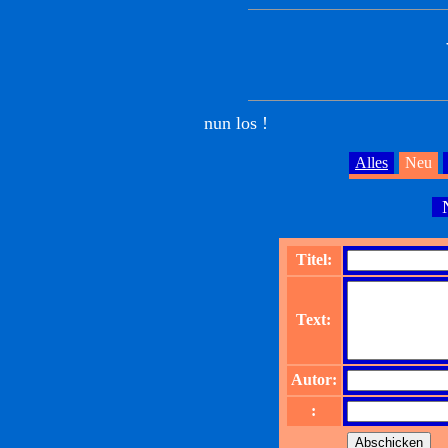
nun los !
Alles
Neu
N
Titel:
Text:
Autor:
: