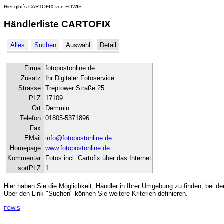
Hier gibt´s CARTOFIX von FOWIS
Händlerliste CARTOFIX
Alles
Suchen
Auswahl
Detail
Firma:
fotopostonline.de
Zusatz:
Ihr Digitaler Fotoservice
Strasse:
Treptower Straße 25
PLZ:
17109
Ort:
Demmin
Telefon:
01805-5371896
Fax:
EMail:
info@fotopostonline.de
Homepage:
www.fotopostonline.de
Kommentar:
Fotos incl. Cartofix über das Internet
sortPLZ:
1
Hier haben Sie die Möglichkeit, Händler in Ihrer Umgebung zu finden, bei de
Über den Link "Suchen" können Sie weitere Kriterien definieren.
FOWIS