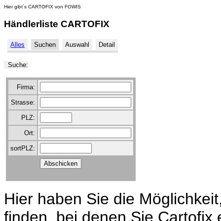
Hier gibt´s CARTOFIX von FOWIS
Händlerliste CARTOFIX
Alles
Suchen
Auswahl
Detail
Suche:
Firma:
Strasse:
PLZ:
Ort:
sortPLZ:
Hier haben Sie die Möglichkei
finden, bei denen Sie Cartofix 