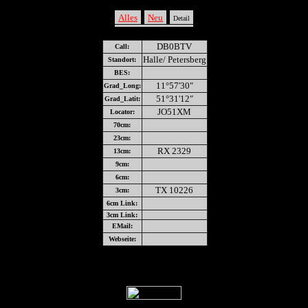
Alles
Neu
Detail
DB0BTV
Call:
Halle/ Petersberg
Standort:
BES:
11°57'30"
Grad_Long:
51°31'12"
Grad_Latit:
JO51XM
Locator:
70cm:
23cm:
RX 2329
13cm:
9cm:
6cm:
TX 10226
3cm:
6cm Link:
3cm Link:
EMail:
Webseite: