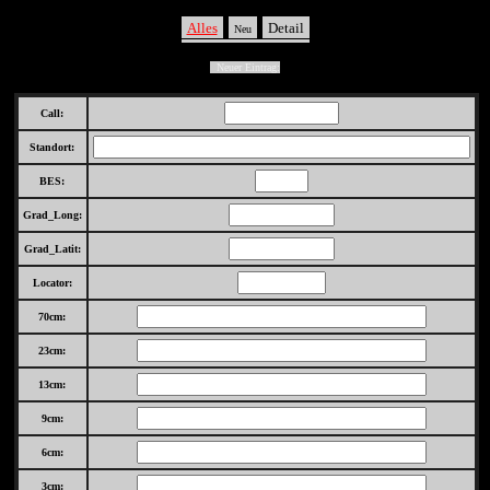
Alles
Detail
Neu
Neuer Eintrag:
Call:
Standort:
BES:
Grad_Long:
Grad_Latit:
Locator:
70cm:
23cm:
13cm:
9cm:
6cm:
3cm: