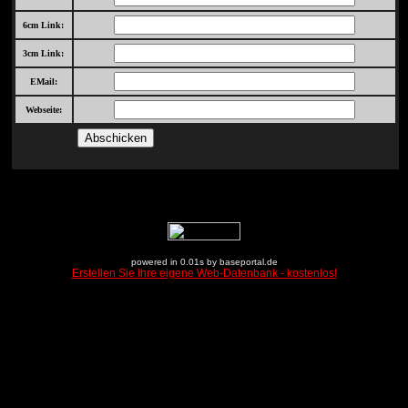
6cm Link:
3cm Link:
EMail:
Webseite:
powered in 0.01s by baseportal.de
Erstellen Sie Ihre eigene Web-Datenbank - kostenlos!