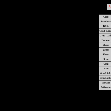
A
Call:
Standort:
BES:
Grad_Lon
Grad_Lati
Locator:
70cm:
23cm:
13cm:
9cm:
6cm:
3cm:
6cm Link
3cm Link
EMail:
Webseite: