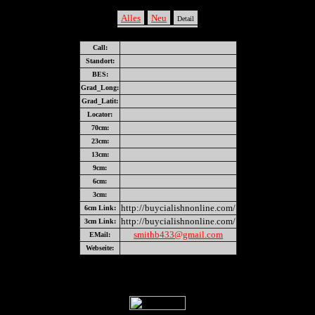
Alles
Neu
Detail
Call:
Standort:
BES:
Grad_Long:
Grad_Latit:
Locator:
70cm:
23cm:
13cm:
9cm:
6cm:
3cm:
http://buycialishnonline.com/
6cm Link:
http://buycialishnonline.com/
3cm Link:
smithb433@gmail.com
EMail:
Webseite: