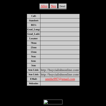
Alles
Neu
Detail
Call:
Standort:
BES:
Grad_Long:
Grad_Latit:
Locator:
70cm:
23cm:
13cm:
9cm:
6cm:
3cm:
http://buycialishnonline.com/
6cm Link:
http://buycialishnonline.com/
3cm Link:
smithe997@gmail.com
EMail:
Webseite: