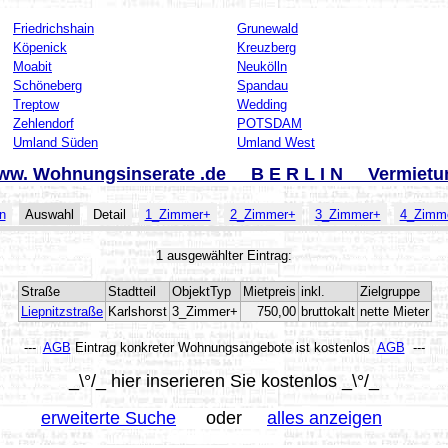
Friedrichshain
Grunewald
Köpenick
Kreuzberg
Moabit
Neukölln
Schöneberg
Spandau
Treptow
Wedding
Zehlendorf
POTSDAM
Umland Süden
Umland West
ww. Wohnungsinserate .de B E R L I N Vermietu
n
Auswahl
Detail
1_Zimmer+
2_Zimmer+
3_Zimmer+
4_Zimm
1 ausgewählter Eintrag:
Straße
Stadtteil
ObjektTyp
Mietpreis
inkl.
Zielgruppe
Liepnitzstraße
Karlshorst
3_Zimmer+
750,00
bruttokalt
nette Mieter
---
AGB
Eintrag konkreter Wohnungsangebote ist kostenlos
AGB
---
_\°/_ hier inserieren Sie kostenlos _\°/_
erweiterte Suche
oder
alles anzeigen