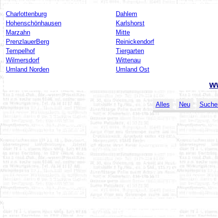
Charlottenburg
Dahlem
Hohenschönhausen
Karlshorst
Marzahn
Mitte
PrenzlauerBerg
Reinickendorf
Tempelhof
Tiergarten
Wilmersdorf
Wittenau
Umland Norden
Umland Ost
w
Alles
Neu
Suche