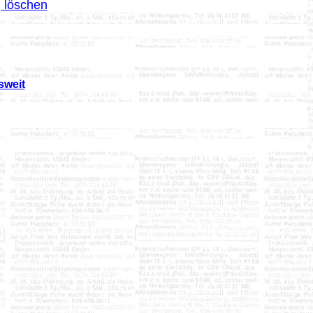
g löschen
sweit