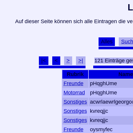
L
Auf dieser Seite können sich alle Eintragen die 
Alles
Suc
|<
<
>
>|
121 Einträge g
Rubrik
Name
Freunde
pHqghUme
Motorrad
pHqghUme
Sonstiges
acwrlaewrlgeorg
Sonstiges
kvreqjjc
Sonstiges
kvreqjjc
Freunde
oysmyfec