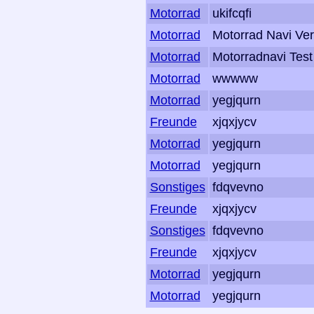
Motorrad
ukifcqfi
Motorrad
Motorrad Navi Ver
Motorrad
Motorradnavi Test
Motorrad
wwwww
Motorrad
yegjqurn
Freunde
xjqxjycv
Motorrad
yegjqurn
Motorrad
yegjqurn
Sonstiges
fdqvevno
Freunde
xjqxjycv
Sonstiges
fdqvevno
Freunde
xjqxjycv
Motorrad
yegjqurn
Motorrad
yegjqurn