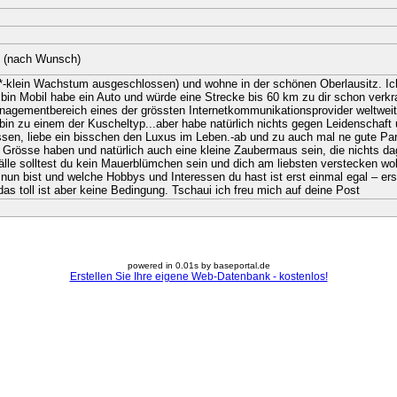
? (nach Wunsch)
ol*-klein Wachstum ausgeschlossen) und wohne in der schönen Oberlausitz. I
 bin Mobil habe ein Auto und würde eine Strecke bis 60 km zu dir schon verk
Managementbereich eines der grössten Internetkommunikationsprovider weltweit 
h bin zu einem der Kuscheltyp...aber habe natürlich nichts gegen Leidenschaft 
sen, liebe ein bisschen den Luxus im Leben.-ab und zu auch mal ne gute Party
r Grösse haben und natürlich auch eine kleine Zaubermaus sein, die nichts d
älle solltest du kein Mauerblümchen sein und dich am liebsten verstecken wo
u nun bist und welche Hobbys und Interessen du hast ist erst einmal egal – e
 toll ist aber keine Bedingung. Tschaui ich freu mich auf deine Post
powered in 0.01s by baseportal.de
Erstellen Sie Ihre eigene Web-Datenbank - kostenlos!