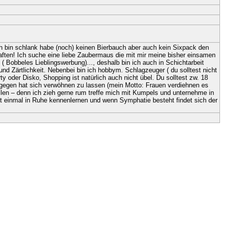
ch bin schlank habe (noch) keinen Bierbauch aber auch kein Sixpack den
raften! Ich suche eine liebe Zaubermaus die mit mir meine bisher einsamen
( Bobbeles Lieblingswerbung)..., deshalb bin ich auch in Schichtarbeit
und Zärtlichkeit. Nebenbei bin ich hobbym. Schlagzeuger ( du solltest nicht
 oder Disko, Shopping ist natürlich auch nicht übel. Du solltest zw. 18
agegen hat sich verwöhnen zu lassen (mein Motto: Frauen verdiehnen es
llen – denn ich zieh gerne rum treffe mich mit Kumpels und unternehme in
rst einmal in Ruhe kennenlernen und wenn Symphatie besteht findet sich der