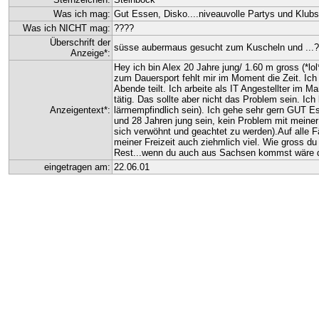
Was ich mag:
Gut Essen, Disko....niveauvolle Partys und Klubs
Was ich NICHT mag:
????
Überschrift der
süsse aubermaus gesucht zum Kuscheln und ...
Anzeige*:
Hey ich bin Alex 20 Jahre jung/ 1.60 m gross (*l
zum Dauersport fehlt mir im Moment die Zeit. Ich
Abende teilt. Ich arbeite als IT Angestellter im 
tätig. Das sollte aber nicht das Problem sein. Ic
Anzeigentext*:
lärmempfindlich sein). Ich gehe sehr gern GUT Es
und 28 Jahren jung sein, kein Problem mit meine
sich verwöhnt und geachtet zu werden).Auf alle F
meiner Freizeit auch ziehmlich viel. Wie gross d
Rest...wenn du auch aus Sachsen kommst wäre das
eingetragen am:
22.06.01