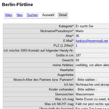
Berlin-Flirtline
Alles
Neu
Suchen
Auswahl
Detail
Kategorie*:
Er sucht Sie
Nickname/Pseudonym*:
Mario
Alter*:
35
E-Mail*:
funkiss@everymail.net
PLZ (1.Ziffer)*:
1
Ich möchte SMS-Kontakt auf folgender Handy-Nr.:
Größe in cm:
187
Gewicht:
93
meine Hobbies:
vielfältig, vor allem all
Haarfarbe:
Augenfarbe:
Wunsch-Alter des Partners bzw. Partnerin*:
- Bitte wählen -
Ich bin:
Nichtraucher und akzep
Kinder vorhanden:
- Bitte wählen -
Sternzeichen:
Wassermann
Was ich mag:
Nette Essen zu zweit, k
Was ich NICHT mag:
Fällt mir jetzt nichts s
Überschrift der Anzeige*:
Ein jeder Tag kann so 