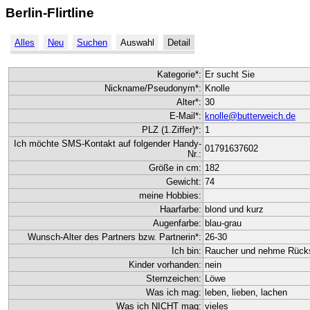
Berlin-Flirtline
Alles
Neu
Suchen
Auswahl
Detail
Kategorie*:
Er sucht Sie
Nickname/Pseudonym*:
Knolle
Alter*:
30
E-Mail*:
knolle@butterweich.de
PLZ (1.Ziffer)*:
1
Ich möchte SMS-Kontakt auf folgender Handy-
01791637602
Nr.:
Größe in cm:
182
Gewicht:
74
meine Hobbies:
Haarfarbe:
blond und kurz
Augenfarbe:
blau-grau
Wunsch-Alter des Partners bzw. Partnerin*:
26-30
Ich bin:
Raucher und nehme Rücksi
Kinder vorhanden:
nein
Sternzeichen:
Löwe
Was ich mag:
leben, lieben, lachen
Was ich NICHT mag:
vieles