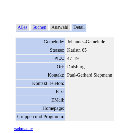
Alles
Suchen
Auswahl
Detail
Gemeinde:
Johannes-Gemeinde
Strasse:
Karlstr. 65
PLZ:
47119
Ort:
Duisburg
Kontakt:
Paul-Gerhard Siepmann
Kontakt-Telefon:
Fax:
EMail:
Homepage:
Gruppen und Programm:
webmaster