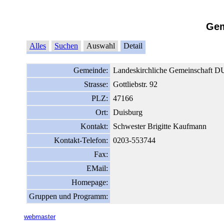
Gem
Alles
Suchen
Auswahl
Detail
Gemeinde:
Landeskirchliche Gemeinschaft 
Strasse:
Gottliebstr. 92
PLZ:
47166
Ort:
Duisburg
Kontakt:
Schwester Brigitte Kaufmann
Kontakt-Telefon:
0203-553744
Fax:
EMail:
Homepage:
Gruppen und Programm:
webmaster